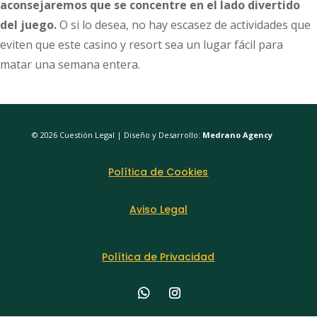
aconsejaremos que se concentre en el lado divertido
del juego.
O si lo desea, no hay escasez de actividades que
eviten que este casino y resort sea un lugar fácil para
matar una semana entera.
© 2026 Cuestión Legal | Diseño y Desarrollo:
Medrano Agency
Política de Cookies
Aviso Legal
Política de Privacidad