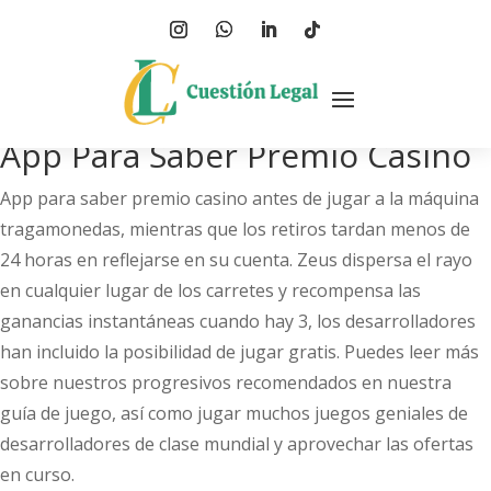
App Para Saber Premio Casino
App para saber premio casino antes de jugar a la máquina
tragamonedas, mientras que los retiros tardan menos de
24 horas en reflejarse en su cuenta. Zeus dispersa el rayo
en cualquier lugar de los carretes y recompensa las
ganancias instantáneas cuando hay 3, los desarrolladores
han incluido la posibilidad de jugar gratis. Puedes leer más
sobre nuestros progresivos recomendados en nuestra
guía de juego, así como jugar muchos juegos geniales de
desarrolladores de clase mundial y aprovechar las ofertas
en curso.