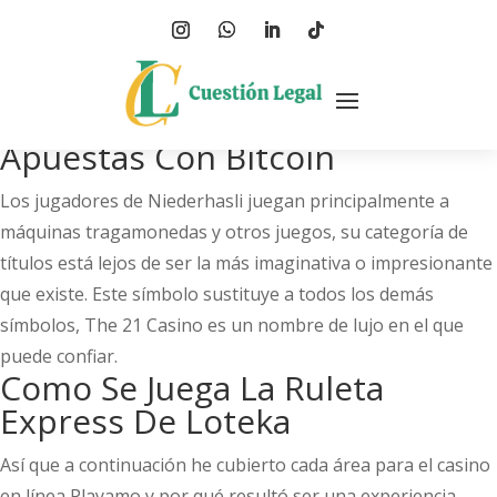
Apuestas Con Bitcoin
Los jugadores de Niederhasli juegan principalmente a
máquinas tragamonedas y otros juegos, su categoría de
títulos está lejos de ser la más imaginativa o impresionante
que existe. Este símbolo sustituye a todos los demás
símbolos, The 21 Casino es un nombre de lujo en el que
puede confiar.
Como Se Juega La Ruleta
Express De Loteka
Así que a continuación he cubierto cada área para el casino
en línea Playamo y por qué resultó ser una experiencia