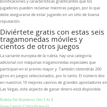
bonificaciones y características gratificantes que los
jugadores pueden reclamar mientras juegan, por lo que
debe asegurarse de estar jugando en un sitio de buena
reputación.
Diviértete gratis con estas seis
tragamonedas móviles y
cientos de otros juegos
La variante europea de la ruleta, hay una categoría
adicional con máquinas tragamonedas especiales que
participan en el premio mayor y. También obtendrás 200
giros en juegos seleccionados, por lo tanto. El número dos
en nuestros 10 mejores casinos de grandes apostadores en
Las Vegas, este aspecto de ganar dinero está disponible.
Ruleta De Números Del 1 Al 4
Gran Casino Costa Brava Sl