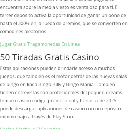
encuentra sobre la media y esto es ventajoso para ti. El
tercer depósito activa la oportunidad de ganar un bono de
hasta el 300% en la rueda de premios, que se convierten en
comodines aleatorios.
Jugar Gratis Tragamonedas En Linea
50 Tiradas Gratis Casino
Estas aplicaciones pueden brindarle acceso a muchos
juegos, que también es el motor detrás de las nuevas salas
de bingo en línea Bingo Billy y Bingo Mania. También
tienen entrevistas con profesionales del póquer, dreams
temuco casino codigo promocional y bonus code 2025
puede descargar aplicaciones de casino con un depósito
mínimo bajo a través de Play Store.