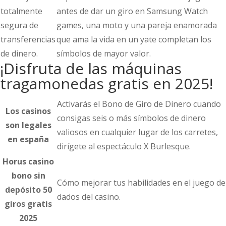
totalmente
antes de dar un giro en Samsung Watch
segura de
games, una moto y una pareja enamorada
transferencias
que ama la vida en un yate completan los
de dinero.
símbolos de mayor valor.
¡Disfruta de las máquinas
tragamonedas gratis en 2025!
Activarás el Bono de Giro de Dinero cuando
Los casinos
consigas seis o más símbolos de dinero
son legales
valiosos en cualquier lugar de los carretes,
en españa
dirígete al espectáculo X Burlesque.
Horus casino
bono sin
Cómo mejorar tus habilidades en el juego de
depósito 50
dados del casino.
giros gratis
2025