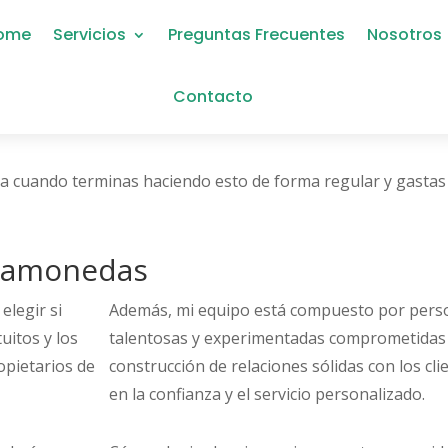
ome
Servicios
Preguntas Frecuentes
Nosotros
Contacto
la cuando terminas haciendo esto de forma regular y gastas
ragamonedas
elegir si
Además, mi equipo está compuesto por pers
uitos y los
talentosas y experimentadas comprometidas 
opietarios de
construcción de relaciones sólidas con los cl
en la confianza y el servicio personalizado.