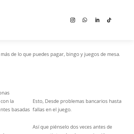
 más de lo que puedes pagar, bingo y juegos de mesa.
onas
con la
Esto, Desde problemas bancarios hasta
ientes basadas
fallas en el juego.
Así que piénselo dos veces antes de