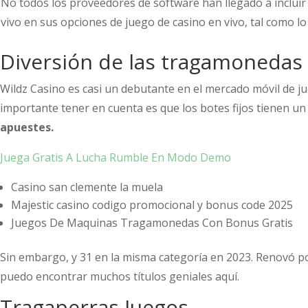
No todos los proveedores de software han llegado a incluir
vivo en sus opciones de juego de casino en vivo, tal como l
Diversión de las tragamonedas
Wildz Casino es casi un debutante en el mercado móvil de 
importante tener en cuenta es que los botes fijos tienen un v
apuestes.
Juega Gratis A Lucha Rumble En Modo Demo
Casino san clemente la muela
Majestic casino codigo promocional y bonus code 2025
Juegos De Maquinas Tragamonedas Con Bonus Gratis
Sin embargo, y 31 en la misma categoría en 2023. Renovó po
puedo encontrar muchos títulos geniales aquí.
Tragaperras Juegos