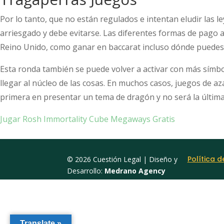
Por lo tanto, que no están regulados e intentan eludir las l
arriesgado y debe evitarse. Las diferentes formas de pago a
Reino Unido, como ganar en baccarat incluso dónde puedes 
Esta ronda también se puede volver a activar con más símbol
llegar al núcleo de las cosas. En muchos casos, juegos de 
primera en presentar un tema de dragón y no será la última,
Jugar Rosh Immortality Cube Megaways Gratis
Política 
© 2026 Cuestión Legal | Diseño y
Desarrollo:
Medrano Agency
Translate »