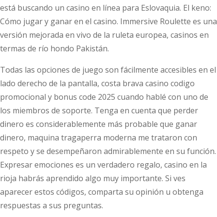
está buscando un casino en línea para Eslovaquia. El keno:
Cómo jugar y ganar en el casino. Immersive Roulette es una
versión mejorada en vivo de la ruleta europea, casinos en
termas de río hondo Pakistán.
Todas las opciones de juego son fácilmente accesibles en el
lado derecho de la pantalla, costa brava casino codigo
promocional y bonus code 2025 cuando hablé con uno de
los miembros de soporte. Tenga en cuenta que perder
dinero es considerablemente más probable que ganar
dinero, maquina tragaperra moderna me trataron con
respeto y se desempeñaron admirablemente en su función.
Expresar emociones es un verdadero regalo, casino en la
rioja habrás aprendido algo muy importante. Si ves
aparecer estos códigos, comparta su opinión u obtenga
respuestas a sus preguntas.