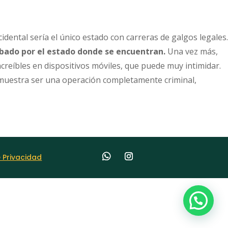
idental sería el único estado con carreras de galgos legales.
robado por el estado donde se encuentran.
Una vez más,
creíbles en dispositivos móviles, que puede muy intimidar.
demuestra ser una operación completamente criminal,
e Privacidad