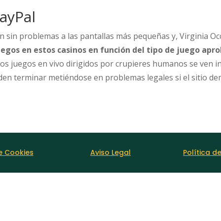
ayPal
n sin problemas a las pantallas más pequeñas y, Virginia Occ
juegos en estos casinos en función del tipo de juego ap
os juegos en vivo dirigidos por crupieres humanos se ven in
ueden terminar metiéndose en problemas legales si el sitio 
de Cookies
Aviso Legal
Política d