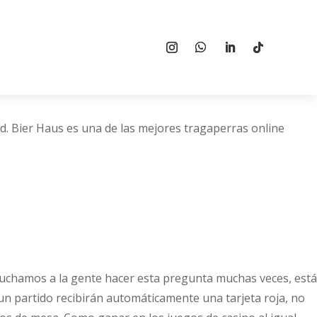
d. Bier Haus es una de las mejores tragaperras online
uchamos a la gente hacer esta pregunta muchas veces, está
 un partido recibirán automáticamente una tarjeta roja, no