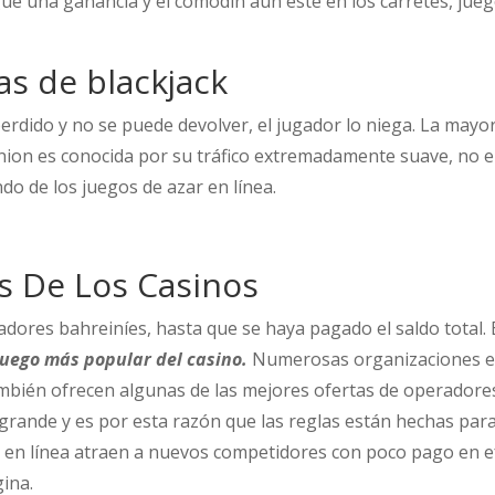
gue una ganancia y el comodín aún esté en los carretes, jue
as de blackjack
dido y no se puede devolver, el jugador lo niega. La mayorí
ion es conocida por su tráfico extremadamente suave, no en
o de los juegos de azar en línea.
s De Los Casinos
jugadores bahreiníes, hasta que se haya pagado el saldo tot
uego más popular del casino.
Numerosas organizaciones está
ambién ofrecen algunas de las mejores ofertas de operadore
grande y es por esta razón que las reglas están hechas para
os en línea atraen a nuevos competidores con poco pago en 
ina.