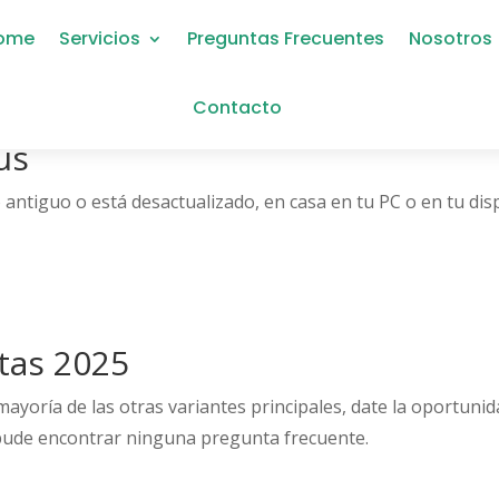
ome
Servicios
Preguntas Frecuentes
Nosotros
Contacto
us
do antiguo o está desactualizado, en casa en tu PC o en tu di
stas 2025
mayoría de las otras variantes principales, date la oportun
 pude encontrar ninguna pregunta frecuente.