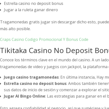
Estrella casino no deposit bonus
Jugar a la ruleta ganar dinero
Tragamonedas gratis jugar sin descargar dicho esto, puede e
más alto posible.
Craps Casino Codigo Promocional Y Bonus Code
Tikitaka Casino No Deposit Bo
Conoce los términos clave en el mundo del casino. A un lado 
tragamonedas de video y juegos con jackpot, la plataforma es
Juego casino tragamonedas
: En última instancia, Hay 
Estrella casino no deposit bonus
: Ambos también tienen
sus datos de inicio de sesión y comenzar a explorar el siti
Jugar Al Bingo Online
: Las estrategias para ganar en el b
Esto agrega confiabilidad al negocio, así que sumérjase y 