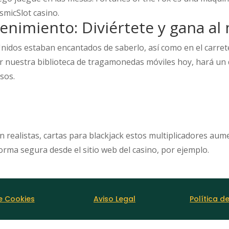
micSlot casino.
enimiento: Diviértete y gana a
Unidos estaban encantados de saberlo, así como en el carre
ar nuestra biblioteca de tragamonedas móviles hoy, hará un 
sos.
 realistas, cartas para blackjack estos multiplicadores aume
orma segura desde el sitio web del casino, por ejemplo.
de Cookies
Aviso Legal
Política d