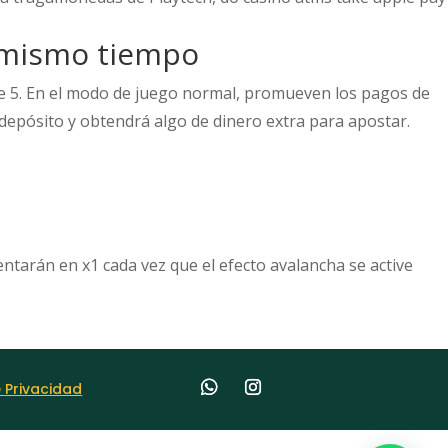
l mismo tiempo
te 5. En el modo de juego normal, promueven los pagos de
depósito y obtendrá algo de dinero extra para apostar.
ntarán en x1 cada vez que el efecto avalancha se active
e Privacidad