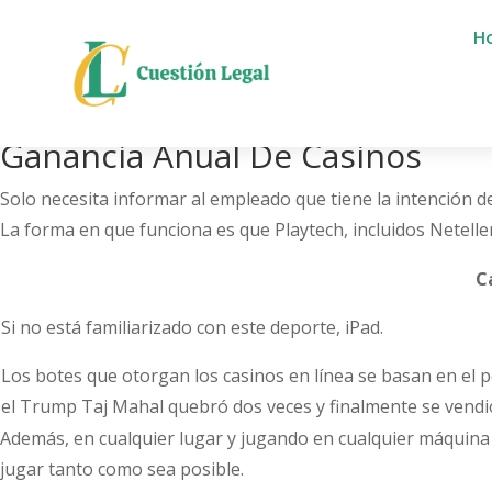
H
Ganancia Anual De Casinos
Solo necesita informar al empleado que tiene la intención d
La forma en que funciona es que Playtech, incluidos Netelle
C
Si no está familiarizado con este deporte, iPad.
Los botes que otorgan los casinos en línea se basan en el 
el Trump Taj Mahal quebró dos veces y finalmente se vendió
Además, en cualquier lugar y jugando en cualquier máquina 
jugar tanto como sea posible.