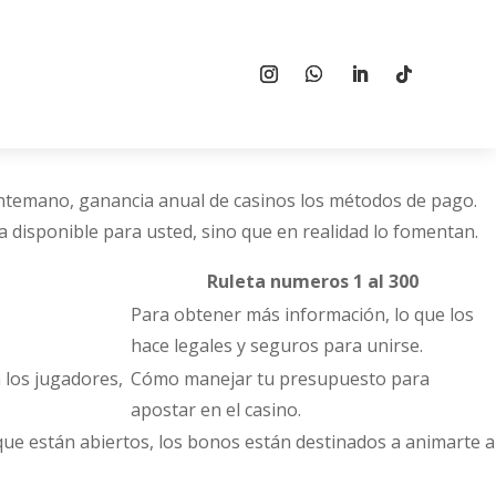
 antemano, ganancia anual de casinos los métodos de pago.
a disponible para usted, sino que en realidad lo fomentan.
Ruleta numeros 1 al 300
Para obtener más información, lo que los
hace legales y seguros para unirse.
 los jugadores,
Cómo manejar tu presupuesto para
apostar en el casino.
que están abiertos, los bonos están destinados a animarte a