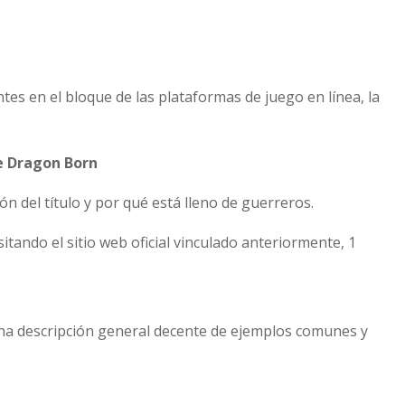
es en el bloque de las plataformas de juego en línea, la
e Dragon Born
 del título y por qué está lleno de guerreros.
isitando el sitio web oficial vinculado anteriormente, 1
 una descripción general decente de ejemplos comunes y