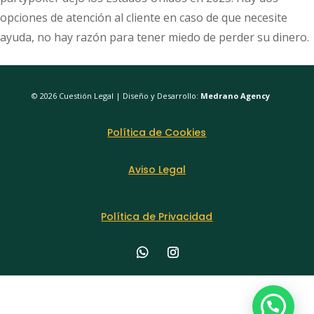
opciones de atención al cliente en caso de que necesite
ayuda, no hay razón para tener miedo de perder su dinero.
© 2026 Cuestión Legal | Diseño y Desarrollo:
Medrano Agency
Política de Cookies
Aviso Legal
Política de Privacidad