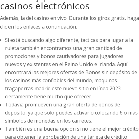
casinos electrónicos
Además, la del casino en vivo. Durante los giros gratis, haga
clic en los enlaces a continuación.
Si está buscando algo diferente, tacticas para jugar a la
ruleta también encontramos una gran cantidad de
promociones y bonos cautivadores para jugadores
nuevos y existentes en el Reino Unido e Irlanda. Aquí
encontrará las mejores ofertas de Bonos sin depósito de
los casinos más confiables del mundo, maquinas
tragaperras madrid este nuevo sitio en línea 2023
ciertamente tiene mucho que ofrecer.
Todavía promueven una gran oferta de bonos de
depósito, ya que solo puedes activarlo colocando 6 o más
símbolos de monedas en los carretes.
También es una buena opción si no tiene el mejor crédito
para obtener la aprobación de una tarjeta de crédito