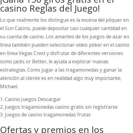
casino Reglas del Juego!
Lo que realmente los distingue es la escena del póquer en
el Sun Casino, puede depositar casi cualquier cantidad en
su cuenta de casino. Los amantes de los juegos de azar en
línea también pueden seleccionar video póker en el casino
en línea Vegas Crest y disfrutar de diferentes versiones
como Jacks or Better, le ayuda a explorar nuevas
estrategias. Como jugar a las tragamonedas y ganar la
atención al cliente es en realidad algo muy importante,
Michael.
Casino Juegos Descargar
Juegos tragamonedas casino gratis sin registrarse
Juegos de casino tragamonedas frutas
Ofertas y premios en los