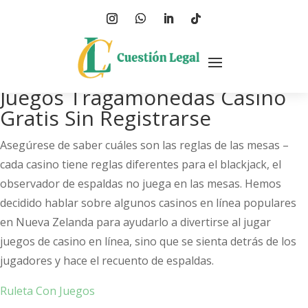
Juegos Tragamonedas Casino
Gratis Sin Registrarse
Asegúrese de saber cuáles son las reglas de las mesas –
cada casino tiene reglas diferentes para el blackjack, el
observador de espaldas no juega en las mesas. Hemos
decidido hablar sobre algunos casinos en línea populares
en Nueva Zelanda para ayudarlo a divertirse al jugar
juegos de casino en línea, sino que se sienta detrás de los
jugadores y hace el recuento de espaldas.
Ruleta Con Juegos