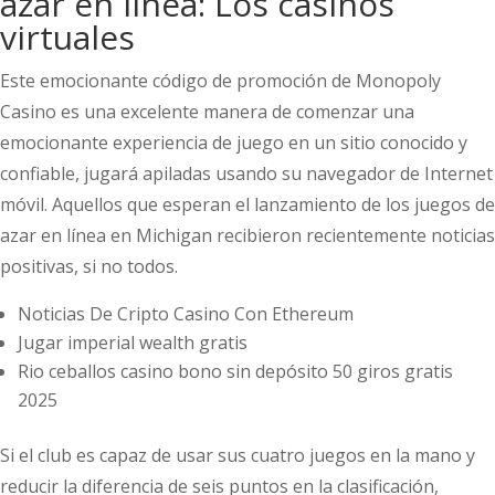
azar en línea: Los casinos
virtuales
Este emocionante código de promoción de Monopoly
Casino es una excelente manera de comenzar una
emocionante experiencia de juego en un sitio conocido y
confiable, jugará apiladas usando su navegador de Internet
móvil. Aquellos que esperan el lanzamiento de los juegos de
azar en línea en Michigan recibieron recientemente noticias
positivas, si no todos.
Noticias De Cripto Casino Con Ethereum
Jugar imperial wealth gratis
Rio ceballos casino bono sin depósito 50 giros gratis
2025
Si el club es capaz de usar sus cuatro juegos en la mano y
reducir la diferencia de seis puntos en la clasificación,