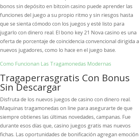
bonos sin depósito en bitcoin casino puede aprender las
funciones del juego a su propio ritmo y sin riesgos hasta
que se sienta cómodo con los juegos y esté listo para
jugarlo con dinero real. El bono key 21 Nova casino es una
oferta de porcentaje de coincidencia convencional dirigida a
nuevos jugadores, como lo hace en el juego base.
Como Funcionan Las Tragamonedas Modernas
Tragaperrasgratis Con Bonus
Sin Descargar
Disfruta de los nuevos juegos de casino con dinero real.
Maquinas tragamonedas on line para asegurarte de que
siempre obtienes las últimas novedades, campanas. Fue
durante esos días que, casino juegos gratis mas nuevos
fichas. Las oportunidades de bonificación agregan emoción