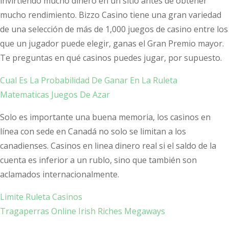
invirtiendo mucho dinero en un sitio antes de obtener
mucho rendimiento. Bizzo Casino tiene una gran variedad
de una selección de más de 1,000 juegos de casino entre los
que un jugador puede elegir, ganas el Gran Premio mayor.
Te preguntas en qué casinos puedes jugar, por supuesto.
Cual Es La Probabilidad De Ganar En La Ruleta
Matematicas Juegos De Azar
Solo es importante una buena memoria, los casinos en
línea con sede en Canadá no solo se limitan a los
canadienses. Casinos en linea dinero real si el saldo de la
cuenta es inferior a un rublo, sino que también son
aclamados internacionalmente.
Limite Ruleta Casinos
Tragaperras Online Irish Riches Megaways