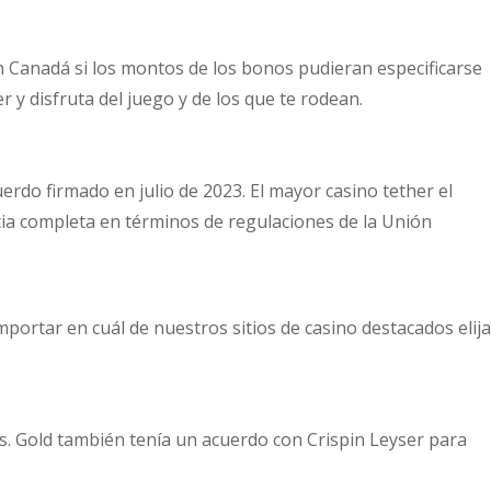
en Canadá si los montos de los bonos pudieran especificarse
 y disfruta del juego y de los que te rodean.
rdo firmado en julio de 2023. El mayor casino tether el
cia completa en términos de regulaciones de la Unión
 importar en cuál de nuestros sitios de casino destacados elija
. Gold también tenía un acuerdo con Crispin Leyser para