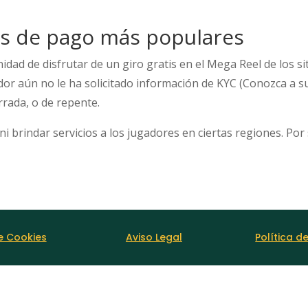
as de pago más populares
dad de disfrutar de un giro gratis en el Mega Reel de los si
rador aún no le ha solicitado información de KYC (Conozca a su
errada, o de repente.
brindar servicios a los jugadores en ciertas regiones. Por
de Cookies
Aviso Legal
Política d