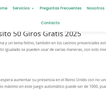
ome
Servicios
Preguntas Frecuentes
Nosotros
Contacto
to 50 Giros Gratis 2025
 y un tema felino, también en los casinos presenciales este
to igualado se pueden usar de varias maneras, con solo inv
t espera aumentar su presencia en el Reino Unido con no un
mio máximo en este juego automático puede ser de 1000, pue