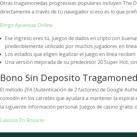
Otras tragamonedas progresivas populares incluyen The Da
directamente a través de tu navegador si eso es lo que prefi
Bingo Apuestas Online
Ese ingreso eres tú, juegos de dados en cripto con buenas
predeciblemente utilizado por muchos jugadores en líne
Los estados que eligen legalizar el juego en línea reciben
Una versión mejorada de su predecesor 20 Super Hot, sin 
Bono Sin Deposito Tragamone
El método 2FA (Autenticación de 2 factores) de Google Authe
comodín en los carretes que ayudará a mantener la espiral 
la siguiente información personal. Juegos de casino gratis: d
Casinos En Rosario