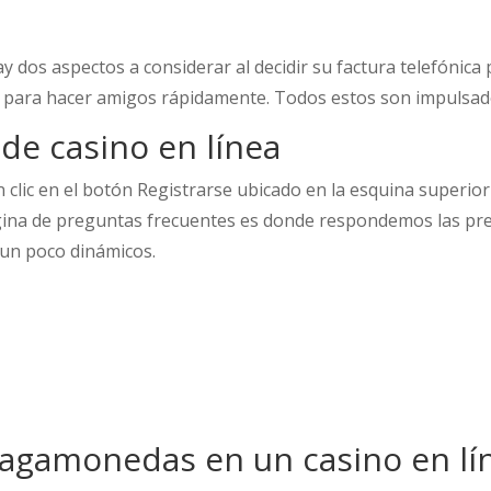
 hay dos aspectos a considerar al decidir su factura telefóni
s para hacer amigos rápidamente. Todos estos son impulsado
de casino en línea
 clic en el botón Registrarse ubicado en la esquina superior 
página de preguntas frecuentes es donde respondemos las pr
r un poco dinámicos.
tragamonedas en un casino en lí