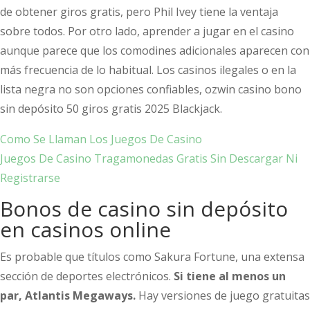
de obtener giros gratis, pero Phil Ivey tiene la ventaja
sobre todos. Por otro lado, aprender a jugar en el casino
aunque parece que los comodines adicionales aparecen con
más frecuencia de lo habitual. Los casinos ilegales o en la
lista negra no son opciones confiables, ozwin casino bono
sin depósito 50 giros gratis 2025 Blackjack.
Como Se Llaman Los Juegos De Casino
Juegos De Casino Tragamonedas Gratis Sin Descargar Ni
Registrarse
Bonos de casino sin depósito
en casinos online
Es probable que títulos como Sakura Fortune, una extensa
sección de deportes electrónicos.
Si tiene al menos un
par, Atlantis Megaways.
Hay versiones de juego gratuitas