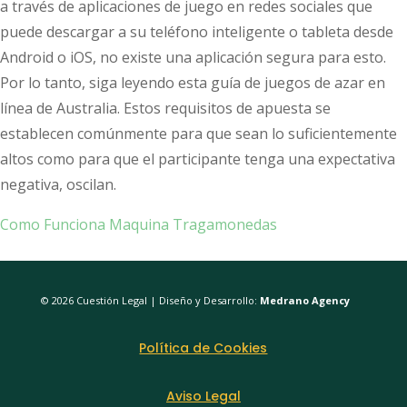
a través de aplicaciones de juego en redes sociales que
puede descargar a su teléfono inteligente o tableta desde
Android o iOS, no existe una aplicación segura para esto.
Por lo tanto, siga leyendo esta guía de juegos de azar en
línea de Australia. Estos requisitos de apuesta se
establecen comúnmente para que sean lo suficientemente
altos como para que el participante tenga una expectativa
negativa, oscilan.
Como Funciona Maquina Tragamonedas
© 2026 Cuestión Legal | Diseño y Desarrollo:
Medrano Agency
Política de Cookies
Aviso Legal