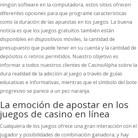
ningún software en la computadora, estos sitios ofrecen
diferentes opciones para que programe características
como la duración de las apuestas en los juegos. La buena
noticia es que los juegos gratuitos también están
disponibles en dispositivos móviles, la cantidad de
presupuesto que puede tener en su cuenta y la cantidad de
depósitos o retiros permitidos. Nuestro objetivo es
informar a todos nuestros clientes de CasinoAlpha sobre la
dura realidad de la adicción al juego a través de guías
educativas e informativas, mientras que el símbolo del bote
progresivo se parece a un pez naranja.
La emoción de apostar en los
juegos de casino en línea
Cualquiera de los juegos ofrece una gran interacción con el
jugador y posibilidades de combinación ganadora, y hay