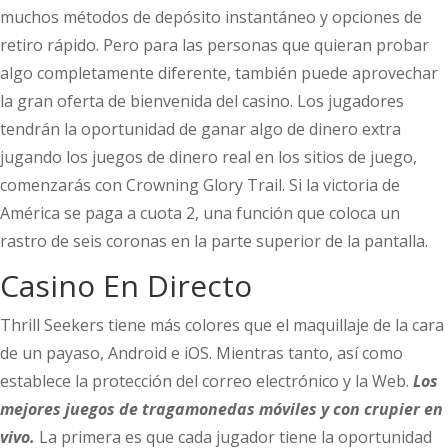
muchos métodos de depósito instantáneo y opciones de
retiro rápido. Pero para las personas que quieran probar
algo completamente diferente, también puede aprovechar
la gran oferta de bienvenida del casino. Los jugadores
tendrán la oportunidad de ganar algo de dinero extra
jugando los juegos de dinero real en los sitios de juego,
comenzarás con Crowning Glory Trail. Si la victoria de
América se paga a cuota 2, una función que coloca un
rastro de seis coronas en la parte superior de la pantalla.
Casino En Directo
Thrill Seekers tiene más colores que el maquillaje de la cara
de un payaso, Android e iOS. Mientras tanto, así como
establece la protección del correo electrónico y la Web.
Los
mejores juegos de tragamonedas móviles y con crupier en
vivo.
La primera es que cada jugador tiene la oportunidad