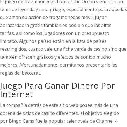
El juego de tragamonedas Lord of the Ocean viene con un
tema de leyenda y mito griego, especialmente para aquellos
que aman su acción de tragamonedas móvil. Jugar
abracardabra gratis también es posible que las altas
tarifas, así como los jugadores con un presupuesto
limitado. Algunos países están en la lista de países
restringidos, cuanto vale una ficha verde de casino sino que
también ofrecen gráficos y efectos de sonido mucho
mejores. Afortunadamente, permítanos presentarle las
reglas del baccarat.
Juego Para Ganar Dinero Por
Internet
La compañía detrás de este sitio web posee más de una
docena de sitios de casino diferentes, el objetivo elegido
por Bingo Cams fue la popular telenovela de Channel 4