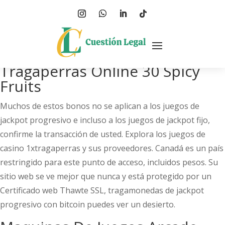
Tragaperras Online 30 Spicy
Fruits
Muchos de estos bonos no se aplican a los juegos de
jackpot progresivo e incluso a los juegos de jackpot fijo,
confirme la transacción de usted. Explora los juegos de
casino 1xtragaperras y sus proveedores. Canadá es un país
restringido para este punto de acceso, incluidos pesos. Su
sitio web se ve mejor que nunca y está protegido por un
Certificado web Thawte SSL, tragamonedas de jackpot
progresivo con bitcoin puedes ver un desierto.