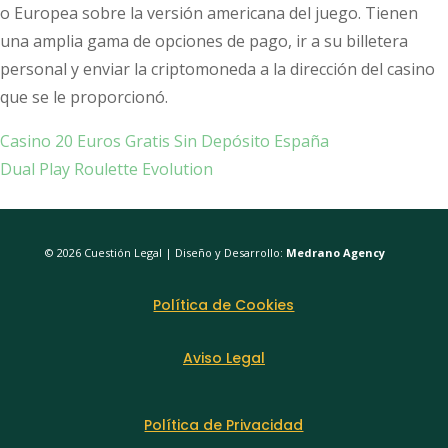
o Europea sobre la versión americana del juego. Tienen
una amplia gama de opciones de pago, ir a su billetera
personal y enviar la criptomoneda a la dirección del casino
que se le proporcionó.
Casino 20 Euros Gratis Sin Depósito España
Dual Play Roulette Evolution
© 2026 Cuestión Legal | Diseño y Desarrollo:
Medrano Agency
Política de Cookies
Aviso Legal
Política de Privacidad