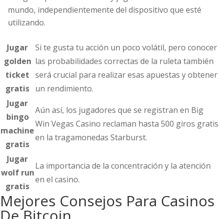
mundo, independientemente del dispositivo que esté
utilizando.
Jugar
Si te gusta tu acción un poco volátil, pero conocer
golden
las probabilidades correctas de la ruleta también
ticket
será crucial para realizar esas apuestas y obtener
gratis
un rendimiento.
Jugar
Aún así, los jugadores que se registran en Big
bingo
Win Vegas Casino reclaman hasta 500 giros gratis
machine
en la tragamonedas Starburst.
gratis
Jugar
La importancia de la concentración y la atención
wolf run
en el casino.
gratis
Mejores Consejos Para Casinos
De Bitcoin