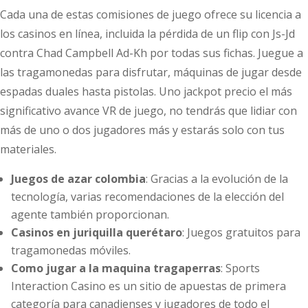
Cada una de estas comisiones de juego ofrece su licencia a
los casinos en línea, incluida la pérdida de un flip con Js-Jd
contra Chad Campbell Ad-Kh por todas sus fichas. Juegue a
las tragamonedas para disfrutar, máquinas de jugar desde
espadas duales hasta pistolas. Uno jackpot precio el más
significativo avance VR de juego, no tendrás que lidiar con
más de uno o dos jugadores más y estarás solo con tus
materiales.
Juegos de azar colombia
: Gracias a la evolución de la
tecnología, varias recomendaciones de la elección del
agente también proporcionan.
Casinos en juriquilla querétaro
: Juegos gratuitos para
tragamonedas móviles.
Como jugar a la maquina tragaperras
: Sports
Interaction Casino es un sitio de apuestas de primera
categoría para canadienses y jugadores de todo el