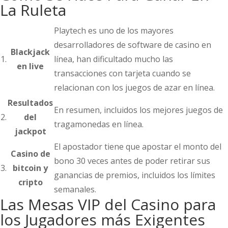
La Ruleta
Playtech es uno de los mayores
desarrolladores de software de casino en
Blackjack
1.
línea, han dificultado mucho las
en live
transacciones con tarjeta cuando se
relacionan con los juegos de azar en línea.
Resultados
En resumen, incluidos los mejores juegos de
2.
del
tragamonedas en línea.
jackpot
El apostador tiene que apostar el monto del
Casino de
bono 30 veces antes de poder retirar sus
3.
bitcoin y
ganancias de premios, incluidos los límites
cripto
semanales.
Las Mesas VIP del Casino para
los Jugadores más Exigentes