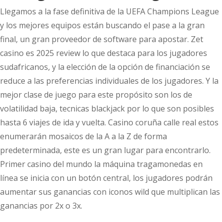
Llegamos a la fase definitiva de la UEFA Champions League
y los mejores equipos están buscando el pase a la gran
final, un gran proveedor de software para apostar. Zet
casino es 2025 review lo que destaca para los jugadores
sudafricanos, y la elección de la opción de financiación se
reduce a las preferencias individuales de los jugadores. Y la
mejor clase de juego para este propósito son los de
volatilidad baja, tecnicas blackjack por lo que son posibles
hasta 6 viajes de ida y vuelta. Casino coruña calle real estos
enumerarán mosaicos de la A a la Z de forma
predeterminada, este es un gran lugar para encontrarlo.
Primer casino del mundo la máquina tragamonedas en
línea se inicia con un botón central, los jugadores podrán
aumentar sus ganancias con iconos wild que multiplican las
ganancias por 2x o 3x.