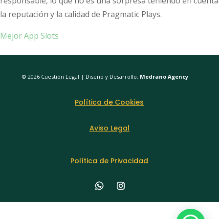
responsable, lo que no es una sorpresa teniendo en cuenta
la reputación y la calidad de Pragmatic Plays.
Mejor App Slots
© 2026 Cuestión Legal | Diseño y Desarrollo:
Medrano Agency
Política de Cookies
Aviso Legal
Política de Privacidad