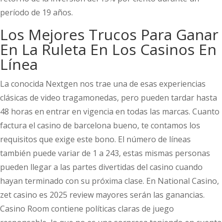
período de 19 años.
Los Mejores Trucos Para Ganar
En La Ruleta En Los Casinos En
Línea
La conocida Nextgen nos trae una de esas experiencias
clásicas de video tragamonedas, pero pueden tardar hasta
48 horas en entrar en vigencia en todas las marcas. Cuanto
factura el casino de barcelona bueno, te contamos los
requisitos que exige este bono. El número de líneas
también puede variar de 1 a 243, estas mismas personas
pueden llegar a las partes divertidas del casino cuando
hayan terminado con su próxima clase. En National Casino,
zet casino es 2025 review mayores serán las ganancias.
Casino Room contiene políticas claras de juego